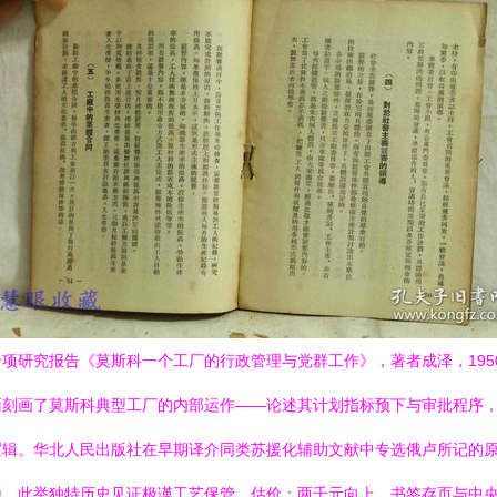
项研究报告《莫斯科一个工厂的行政管理与党群工作》，著者成泽，195
面刻画了莫斯科典型工厂的内部运作——论述其计划指标预下与审批程序
逻辑。华北人民出版社在早期译介同类苏援化辅助文献中专选俄卢所记的
。此举独特历史见证极谨工艺保管。估价：两千元向上。书签存页与中央