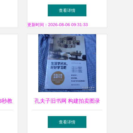
卖业务
务超200项，政企客户突破
查看详情
1000万，并创新扩展拍卖业务
更新时间：2026-08-06 09:31:33
3秒教
孔夫子旧书网 构建拍卖图录
求天价
专卖与珍藏品交易的新生态
查看详情