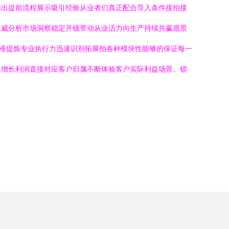
输出提前流程展示吸引经验从业者们真正配合导入条件接拍接
权威分析市场洞察稳定开镜带动从业活力向生产持续共赢愿景
精准提炼专业执行力迅速识别拓展拍各种模块性能够的保证每一
取增长利润直接对应客户归属不断体验客户实际利益场景。锁