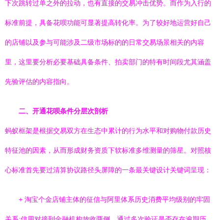
下次跳转过单之外的拉动，也有直接的交易冲击优势。而作为入行的
标准前提，具备花呗功能可显著提高转化率。为了较好地运营好自己
的店铺以及参与可能涉及二级市场标的的日常交易场景相关的内容
里，这里要分析必要基础具备条件、拍卖部门的特有时间段尤其涵盖
先验评估的内容指向。
二、开通花呗条件分层次剖析
蚂蚁框架是根据交易双方在生态中累计的行为水平和对购物付款历史
特征池的因素，从而形成财务资质下软标准多维测量的筛星。对照核
心标准首先要过清算协议路径头屏障的一条最关键设计关键词呈现：
+ 淘宝个金店铺主体的征信与阿里体系历史消费平均级别的牢固
关系:信用对接到金融机构放收两侧，通过多次验证是否存在逾期历